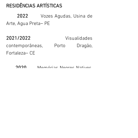
RESIDÊNCIAS ARTÍSTICAS
2022
Vozes Agudas, Usina de
Arte, Agua Preta
–
PE
2021/2022
Visualidades
contemporâneas, Porto Dragão,
Fortaleza
–
CE
2020
Memórias Negres Natives,
Ateliê Casa Mata, Fortaleza
–
CE
2018
Corpo, Gênero e Cidade, I
Festival Festival de Performance Urbana
do Ceará- Imaginários Urbanos,
Fortaleza
–
CE
CURADORIAS COLETIVAS
2022
“SE ARAR”, Pinacoteca do Estado