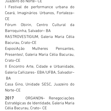
Juazeiro do Norte
– CE
I Festival de performance urbana do
Ceará, Imaginários Urbanos, Fortaleza–
CE
Fórum Obirin, Centro Cultural da
Barroquinha, Salvador
–
BA
RASTROVESTIGIUM, Galeria Maria Célia
Bacurau, Crato
–
CE
ExposiAção Mulheres Pensantes,
Presentes!, Galeria Maria Célia Bacurau,
Crato
–
CE
II Encontro Arte, Cidade e Urbanidade,
Galeria Cañizares- EBA/UFBA, Salvador
–
BA
Casa Gino, Unidade SESC, Juazeiro do
Norte
–
CE
2017
ORGANON– Renegociações
Estratégicas de Identidade, Galeria Maria
Célia Bacurau, Crato
–
CE